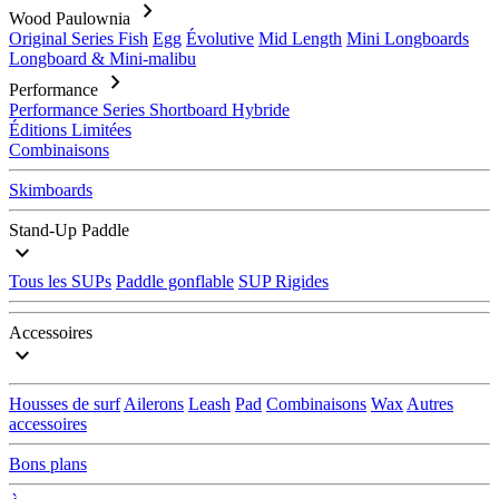
chevron_right
Wood Paulownia
Original Series
Fish
Egg
Évolutive
Mid Length
Mini Longboards
Longboard & Mini-malibu
chevron_right
Performance
Performance Series
Shortboard
Hybride
Éditions Limitées
Combinaisons
Skimboards
Stand-Up Paddle
expand_more
Tous les SUPs
Paddle gonflable
SUP Rigides
Accessoires
expand_more
Housses de surf
Ailerons
Leash
Pad
Combinaisons
Wax
Autres
accessoires
Bons plans