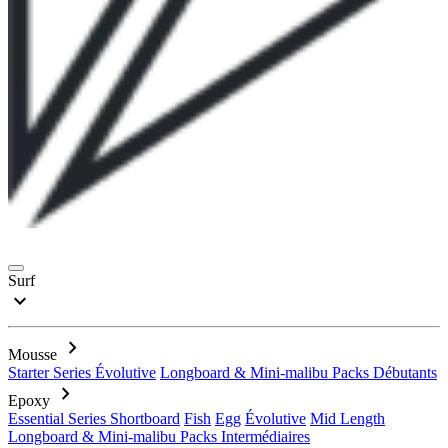
Surf
expand_more
chevron_right
Mousse
Starter Series
Évolutive
Longboard & Mini-malibu
Packs Débutants
chevron_right
Epoxy
Essential Series
Shortboard
Fish
Egg
Évolutive
Mid Length
Longboard & Mini-malibu
Packs Intermédiaires