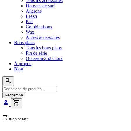
Tous les accessoires
Housses de surf
Ailerons
Leash
Pad
Combinaisons
Wax
Autres accessoires
Bons plans
Tous les bons plans
Fin de série
Occasion/2nd choix
À propos
Blog
search
Recherche
pour :
Recherche
person
shopping_cart
shopping_cart
Mon panier