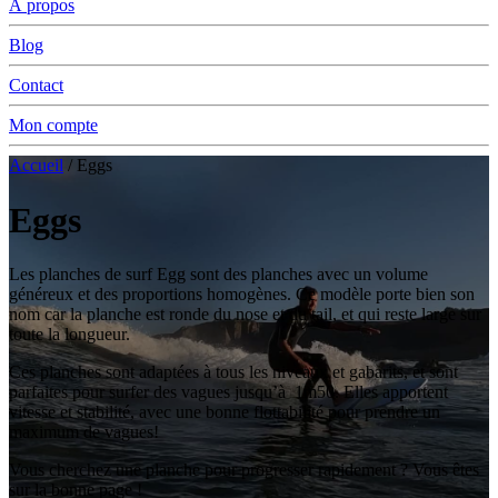
À propos
Blog
Contact
Mon compte
Accueil
/ Eggs
Eggs
Les planches de surf Egg sont des planches avec un volume
généreux et des proportions homogènes. Ce modèle porte bien son
nom car la planche est ronde du nose et du tail, et qui reste large sur
toute la longueur.
Ces planches sont adaptées à tous les niveaux et gabarits, et sont
parfaites pour surfer des vagues jusqu’à 1m50. Elles apportent
vitesse et stabilité, avec une bonne flottabilité pour prendre un
maximum de vagues!
Vous cherchez une planche pour progresser rapidement ? Vous êtes
sur la bonne page !