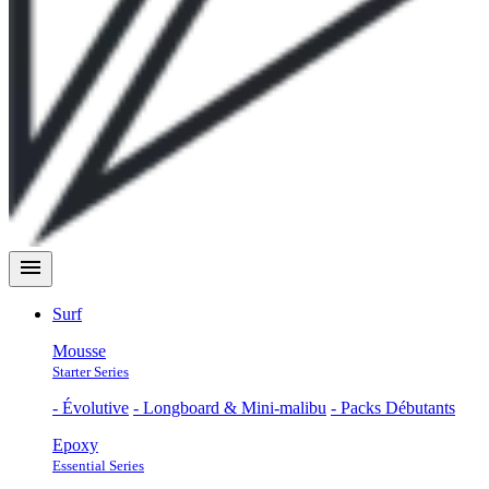
menu
Surf
Mousse
Starter Series
- Évolutive
- Longboard & Mini-malibu
- Packs Débutants
Epoxy
Essential Series