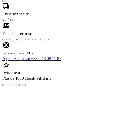
local_shipping
Livraison rapide
en 48h
payments
Paiement sécurisé
et en plusieurs fois sans frais
support
Service client 24/7
Appelez-nous au +33 6 13 69 11 87
star
Avis client
Plus de 1000 clients satisfaits