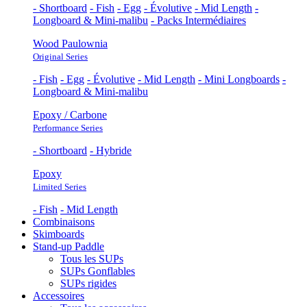
- Shortboard
- Fish
- Egg
- Évolutive
- Mid Length
-
Longboard & Mini-malibu
- Packs Intermédiaires
Wood Paulownia
Original Series
- Fish
- Egg
- Évolutive
- Mid Length
- Mini Longboards
-
Longboard & Mini-malibu
Epoxy / Carbone
Performance Series
- Shortboard
- Hybride
Epoxy
Limited Series
- Fish
- Mid Length
Combinaisons
Skimboards
Stand-up Paddle
Tous les SUPs
SUPs Gonflables
SUPs rigides
Accessoires